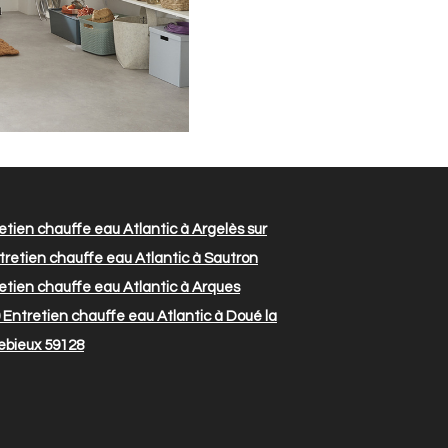
etien chauffe eau Atlantic à Argelès sur
retien chauffe eau Atlantic à Sautron
etien chauffe eau Atlantic à Arques
Entretien chauffe eau Atlantic à Doué la
rebieux 59128